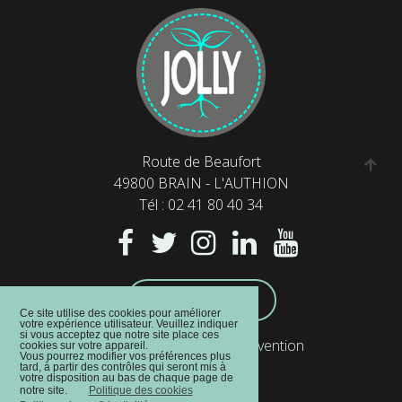
Route de Beaufort
49800 BRAIN - L'AUTHION
Tél : 02 41 80 40 34
NOUS CONTACTER
Ce site utilise des cookies pour améliorer
votre expérience utilisateur. Veuillez indiquer
si vous acceptez que notre site place ces
SAV - Demande d'intervention
cookies sur votre appareil.
Vous pourrez modifier vos préférences plus
Plan du site
tard, à partir des contrôles qui seront mis à
votre disposition au bas de chaque page de
Mentions légales
notre site.
Politique des cookies