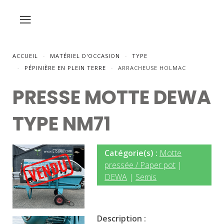
ACCUEIL
MATÉRIEL D'OCCASION
TYPE
PÉPINIÈRE EN PLEIN TERRE
ARRACHEUSE HOLMAC
PRESSE MOTTE DEWA
TYPE NM71
Catégorie(s) :
Motte
pressée / Paper pot
|
DEWA
|
Semis
Description :