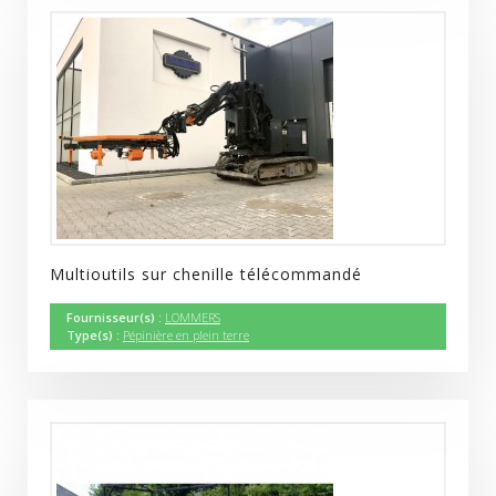
Multioutils sur chenille télécommandé
Fournisseur(s) :
LOMMERS
Type(s) :
Pépinière en plein terre