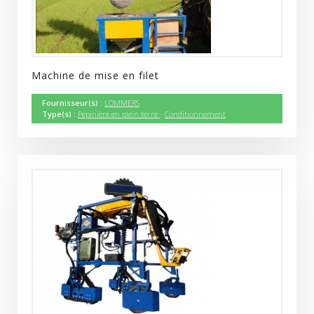
Machine de mise en filet
Fournisseur(s) :
LOMMERS
Type(s) :
Pépinière en plein terre
-
Conditionnement