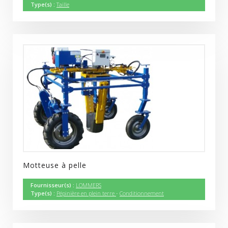
Type(s) :
Taille
Motteuse à pelle
Fournisseur(s) :
LOMMERS
Type(s) :
Pépinière en plein terre
-
Conditionnement