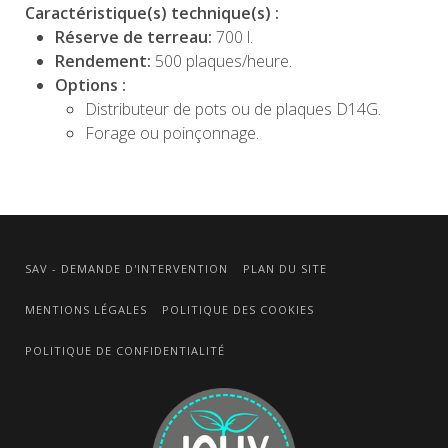
Caractéristique(s) technique(s) :
Réserve de terreau:
700 l.
Rendement:
500 plaques/heure.
Options :
Distributeur de pots ou de plaques D14G.
Forage ou poinçonnage.
SAV - DEMANDE D'INTERVENTION
PLAN DU SITE
MENTIONS LÉGALES
POLITIQUE DES COOKIES
POLITIQUE DE CONFIDENTIALITÉ