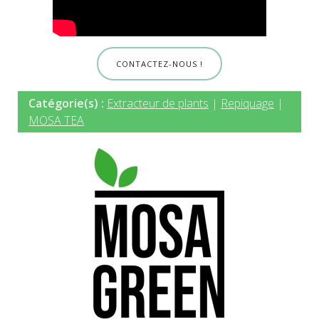
CONTACTEZ-NOUS !
Catégorie(s) :
Extracteur de plants
|
Repiquage
|
MOSA TEA